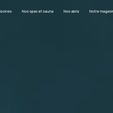
iscines
Nos spas et sauna
Nos abris
Notre magasi