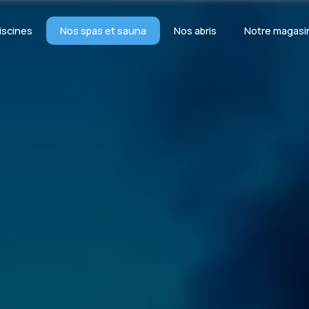
iscines
Nos spas et sauna
Nos abris
Notre magasi